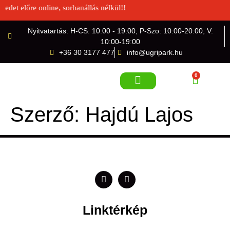
edet előre online, sorbanállás nélkül!!
Nyitvatartás: H-CS: 10:00 - 19:00, P-Szo: 10:00-20:00, V:
10:00-19:00
+36 30 3177 477
info@ugripark.hu
0
Szerző:
Hajdú Lajos
JEGY VÁSÁRLÁS
Linktérkép