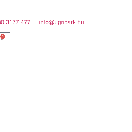
 sorbanállás nélkül!!
30 3177 477
info@ugripark.hu
0